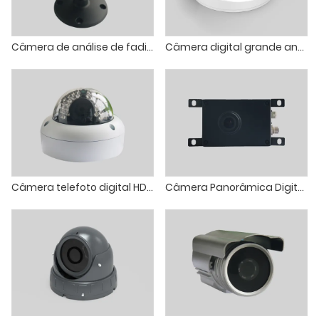
Câmera de análise de fadiga para motoristas de locomotivas
Câmera digital grande angular HD da rede de vagões ferroviários
Câmera telefoto digital HD da rede de vagões ferroviários
Câmera Panorâmica Digital HD para carruagem EMU