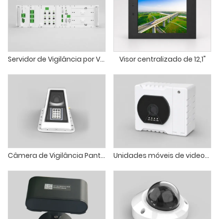
Servidor de Vigilância por Vídeo Pantógrafo
Visor centralizado de 12,1"
Câmera de Vigilância Pantográfica Ferroviária
Unidades móveis de videovigilância para carruagens ferroviárias e EMUs (extremidades das carruagens)