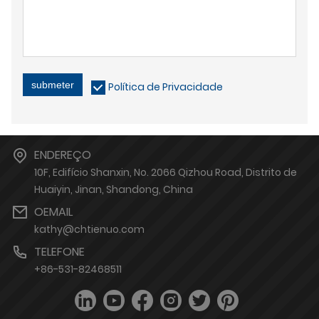
submeter
Política de Privacidade
ENDEREÇO
10F, Edifício Shanxin, No. 2066 Qizhou Road, Distrito de
Huaiyin, Jinan, Shandong, China
OEMAIL
kathy@chtienuo.com
TELEFONE
+86-531-82468511