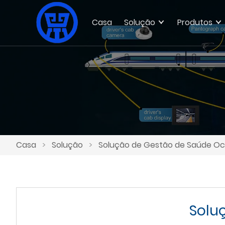
Casa
Solução
Produtos
Casa
>
Solução
>
Solução de Gestão de Saúde Oc
Solu