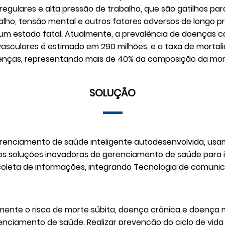
 irregulares e alta pressão de trabalho, que são gatilhos p
balho, tensão mental e outros fatores adversos de longo p
um estado fatal. Atualmente, a prevalência de doenças c
sculares é estimado em 290 milhões, e a taxa de mortal
 doenças, representando mais de 40% da composição da mo
SOLUÇÃO
renciamento de saúde inteligente autodesenvolvida, usa
soluções inovadoras de gerenciamento de saúde para ind
 de coleta de informações, integrando Tecnologia de com
icamente o risco de morte súbita, doença crônica e doença
renciamento de saúde. Realizar prevenção do ciclo de vida