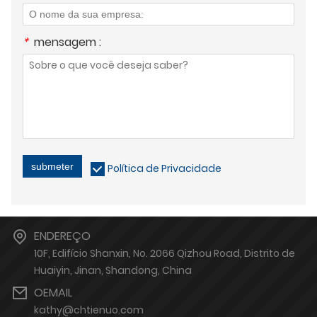
*
mensagem :
submeter
Política de Privacidade
ENDEREÇO
10F, Edifício Shanxin, No. 2066 Qizhou Road, Distrito de
Huaiyin, Jinan, Shandong, China
OEMAIL
kathy@chtienuo.com