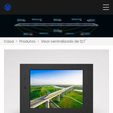
Casa
>
Produtos
>
Visor centralizado de 12,1"