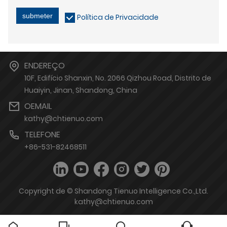
submeter
Política de Privacidade
ENDEREÇO
10F, Edifício Shanxin, No. 2066 Qizhou Road, Distrito de
Huaiyin, Jinan, Shandong, China
OEMAIL
kathy@chtienuo.com
TELEFONE
+86-531-82468511
Copyright de © Shandong Tienuo Intelligence Co.,Ltd.
kathy@chtienuo.com