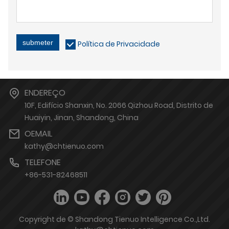
submeter
Política de Privacidade
ENDEREÇO
10F, Edifício Shanxin, No. 2066 Qizhou Road, Distrito de
Huaiyin, Jinan, Shandong, China
OEMAIL
kathy@chtienuo.com
TELEFONE
+86-531-82468511
Copyright de © Shandong Tienuo Intelligence Co.,Ltd.